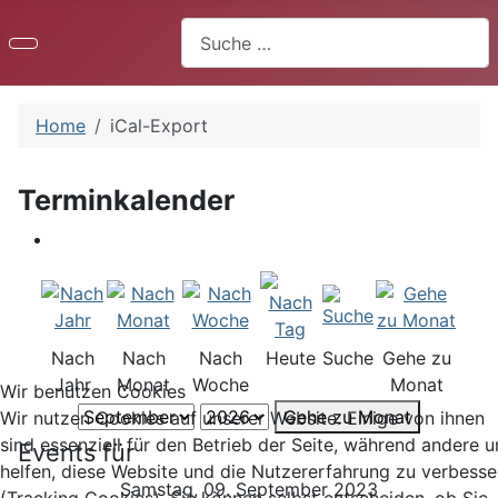
Suchen
Home
iCal-Export
Terminkalender
Nach
Nach
Nach
Heute
Suche
Gehe zu
Jahr
Monat
Woche
Monat
Wir benutzen Cookies
Gehe zu Monat
Wir nutzen Cookies auf unserer Website. Einige von ihnen
sind essenziell für den Betrieb der Seite, während andere u
Events für
helfen, diese Website und die Nutzererfahrung zu verbesse
Samstag, 09. September 2023