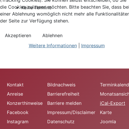
(Tracking Cookies). Sie können selbst entscheiden, ob Sie
die Cookies zulassen möchten. Bitte beachten Sie, dass be
Keine Termine
einer Ablehnung womöglich nicht mehr alle Funktionalitäte
der Seite zur Verfügung stehen.
Akzeptieren
Ablehnen
Weitere Informationen
|
Impressum
Kontakt
Bildnachweis
Terminkalend
Anreise
Barrierefreiheit
Monatsansic
Konzerthinweise
Barriere melden
iCal-Export
Facebook
Impressum/Disclaimer
Karte
Instagram
Datenschutz
Joomla