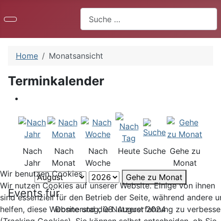
Suchen
Home
Monatsansicht
Terminkalender
Nach
Nach
Nach
Heute
Suche
Gehe zu
Jahr
Monat
Woche
Monat
Wir benutzen Cookies
Gehe zu Monat
Wir nutzen Cookies auf unserer Website. Einige von ihnen
Events für
sind essenziell für den Betrieb der Seite, während andere u
Donnerstag, 08. August 2024
helfen, diese Website und die Nutzererfahrung zu verbesse