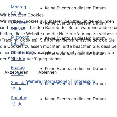
Montag
Keine Events an diesem Datum
07. Juli
Wir benutzen Cookies
Wir nutzen Cookies auf unserer Website. Einige von ihnen
Dienstag
Keine Events an diesem Datum
sind essenziell für den Betrieb der Seite, während andere u
08. Juli
helfen, diese Website und die Nutzererfahrung zu verbesse
Mittwoch
Keine Events an diesem Datum
(Tracking Cookies). Sie können selbst entscheiden, ob Sie
09. Juli
die Cookies zulassen möchten. Bitte beachten Sie, dass be
Donnerstag
einer Ablehnung womöglich nicht mehr alle Funktionalitäte
Keine Events an diesem Datum
10. Juli
der Seite zur Verfügung stehen.
Freitag
Keine Events an diesem Datum
Akzeptieren
Ablehnen
11. Juli
Weitere Informationen
|
Impressum
Samstag
Keine Events an diesem Datum
12. Juli
Sonntag
Keine Events an diesem Datum
13. Juli