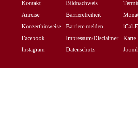
Kontakt
Bildnachweis
Termi
Anreise
Barrierefreiheit
Monat
Konzerthinweise
Barriere melden
iCal-
Facebook
Impressum/Disclaimer
Karte
Instagram
Datenschutz
Jooml