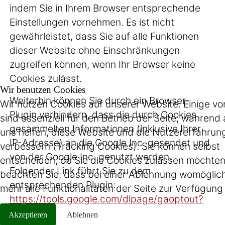
indem Sie in Ihrem Browser entsprechende
Einstellungen vornehmen. Es ist nicht
gewährleistet, dass Sie auf alle Funktionen
dieser Website ohne Einschränkungen
zugreifen können, wenn Ihr Browser keine
Cookies zulässt.
Wir benutzen Cookies
Weiterhin können Sie durch ein Browser-
Wir nutzen Cookies auf unserer Website. Einige vo
Plugin verhindern, dass die durch Cookies
sind essenziell für den Betrieb der Seite, während
gesammelten Informationen (inklusive Ihrer
uns helfen, diese Website und die Nutzererfahrun
IP-Adresse) an die Google Inc. gesendet und
verbessern (Tracking Cookies). Sie können selbst
von der Google Inc. genutzt werden.
entscheiden, ob Sie die Cookies zulassen möchten.
Folgender Link führt Sie zu dem
beachten Sie, dass bei einer Ablehnung womöglich
entsprechenden Plugin:
mehr alle Funktionalitäten der Seite zur Verfügung
https://tools.google.com/dlpage/gaoptout?
hl=de
Akzeptieren
Ablehnen