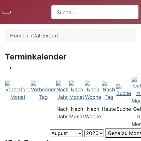
Suchen
Home
iCal-Export
Terminkalender
Nach
Nach
Nach
Heute
Suche
Ge
Jahr
Monat
Woche
z
Mon
Gehe zu Mon