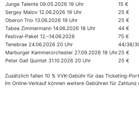
Junge Talente 09.05.2026 19 Uhr
15 €
Sergey Malov 12.06.2026 19 Uhr
25 €
Oberon Trio 13.06.2026 19 Uhr
25 €
Tabea Zimmermann 14.06.2026 18 Uhr
44 €
Festival-Paket 12.–14.06.2026
75 €
Tenebrae 24.06.2026 20 Uhr
44/38/3
Marburger Kammerorchester 27.09.2026 18 Uhr
25 €
Peter Gall Quintet 31.10.2026 20 Uhr
25 €
Zusätzlich fallen 10 % VVK-Gebühr für das Ticketing-Port
Im Online-Verkauf können weitere Gebühren für Zahlung u
Ermäßigung 1:
ABOplus-Kunden der Oberhessische Presse.
Ermäßigung 2:
Vereinsmitglieder der
Marburger Schlossk
Ermäßigung 3:
Schüler*innen ab 14 Jahren, Studierende
Ermäßigung 4:
Begleitpersonen Schwerbehinderter und Ki
Taxi-Shuttle zum Schloss