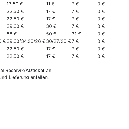
13,50 €
11 €
7 €
0 €
22,50 €
17 €
7 €
0 €
22,50 €
17 €
7 €
0 €
39,60 €
30 €
7 €
0 €
68 €
50 €
21 €
0 €
0 €
39,60/34,20/26 €
30/27/20 €
7 €
0 €
22,50 €
17 €
7 €
0 €
22,50 €
17 €
7 €
0 €
al Reservix/ADticket an.
nd Lieferung anfallen.
 Der Verkauf erfolgt ausschließlich bei MSLT, dem OP­-Ve
onzerte e. V.
, Schwerbehinderte, Ehrenamtscard-Inhaber*i
 und Azubis
nder bis 14 Jahre. Der Verkauf erfolgt ausschließlich bei
 und zur Cavete