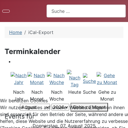
Suchen
Home
iCal-Export
Terminkalender
Nach
Nach
Nach
Heute
Suche
Gehe zu
Jahr
Monat
Woche
Monat
Wir benutzen Cookies
Gehe zu Monat
Wir nutzen Cookies auf unserer Website. Einige von ihnen
sind essenziell für den Betrieb der Seite, während andere u
Events für
helfen, diese Website und die Nutzererfahrung zu verbesse
Donnerstag, 07. August 2025