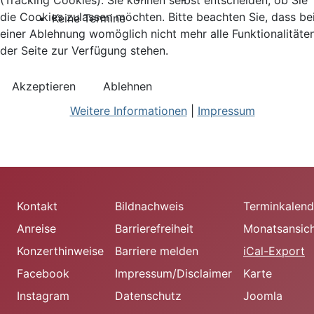
(Tracking Cookies). Sie können selbst entscheiden, ob Sie
die Cookies zulassen möchten. Bitte beachten Sie, dass be
Keine Termine
einer Ablehnung womöglich nicht mehr alle Funktionalitäte
der Seite zur Verfügung stehen.
Akzeptieren
Ablehnen
Weitere Informationen
|
Impressum
Kontakt
Bildnachweis
Terminkalend
Anreise
Barrierefreiheit
Monatsansic
Konzerthinweise
Barriere melden
iCal-Export
Facebook
Impressum/Disclaimer
Karte
Instagram
Datenschutz
Joomla