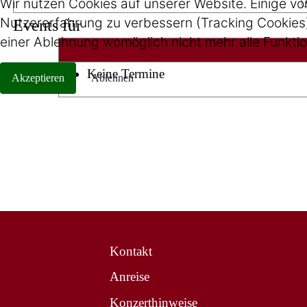
Wir nutzen Cookies auf unserer Website. Einige von
Nutzererfahrung zu verbessern (Tracking Cookies).
Events für
einer Ablehnung womöglich nicht mehr alle Funktio
Keine Termine
Akzeptieren
Ablehnen
Kontakt
Anreise
Konzerthinweise