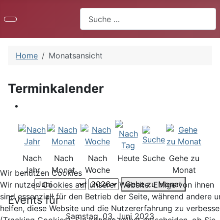
Suchen
Home
Monatsansicht
Terminkalender
Nach
Nach
Nach
Heute
Suche
Gehe zu
Jahr
Monat
Woche
Monat
Wir benutzen Cookies
Gehe zu Monat
Wir nutzen Cookies auf unserer Website. Einige von ihnen
sind essenziell für den Betrieb der Seite, während andere u
Events für
helfen, diese Website und die Nutzererfahrung zu verbesse
Samstag, 03. Juni 2023