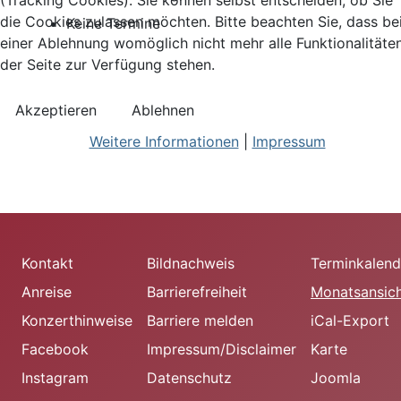
(Tracking Cookies). Sie können selbst entscheiden, ob Sie
die Cookies zulassen möchten. Bitte beachten Sie, dass be
Keine Termine
einer Ablehnung womöglich nicht mehr alle Funktionalitäte
der Seite zur Verfügung stehen.
Akzeptieren
Ablehnen
Weitere Informationen
|
Impressum
Kontakt
Bildnachweis
Terminkalend
Anreise
Barrierefreiheit
Monatsansic
Konzerthinweise
Barriere melden
iCal-Export
Facebook
Impressum/Disclaimer
Karte
Instagram
Datenschutz
Joomla