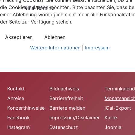
(Tracking Cookies). Sie können selbst entscheiden, ob Sie
die Cookies zulassen möchten. Bitte beachten Sie, dass be
Keine Termine
einer Ablehnung womöglich nicht mehr alle Funktionalitäte
der Seite zur Verfügung stehen.
Akzeptieren
Ablehnen
Weitere Informationen
|
Impressum
Kontakt
Bildnachweis
Terminkalend
Anreise
Barrierefreiheit
Monatsansic
Konzerthinweise
Barriere melden
iCal-Export
Facebook
Impressum/Disclaimer
Karte
Instagram
Datenschutz
Joomla