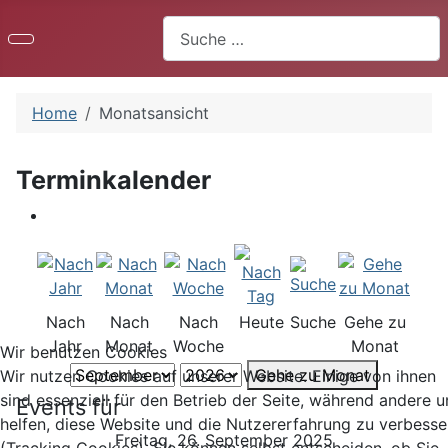
Suchen
Home
Monatsansicht
Terminkalender
Nach
Nach
Nach
Heute
Suche
Gehe zu
Jahr
Monat
Woche
Monat
Wir benutzen Cookies
Gehe zu Monat
Wir nutzen Cookies auf unserer Website. Einige von ihnen
sind essenziell für den Betrieb der Seite, während andere u
Events für
helfen, diese Website und die Nutzererfahrung zu verbesse
Freitag, 26. September 2025