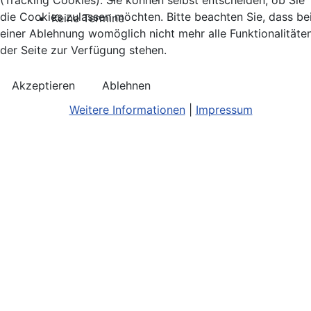
(Tracking Cookies). Sie können selbst entscheiden, ob Sie
die Cookies zulassen möchten. Bitte beachten Sie, dass be
Keine Termine
einer Ablehnung womöglich nicht mehr alle Funktionalitäte
der Seite zur Verfügung stehen.
Akzeptieren
Ablehnen
Weitere Informationen
|
Impressum
Kontakt
Bildnachweis
Terminkalend
Anreise
Barrierefreiheit
Monatsansic
Konzerthinweise
Barriere melden
iCal-Export
Facebook
Impressum/Disclaimer
Karte
Instagram
Datenschutz
Joomla