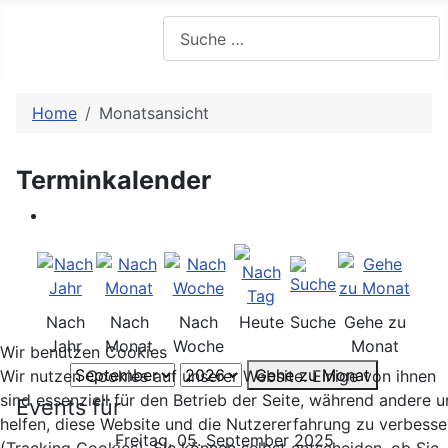
Suchen
Home
Monatsansicht
Terminkalender
Nach
Nach
Nach
Heute
Suche
Gehe zu
Jahr
Monat
Woche
Monat
Wir benutzen Cookies
Gehe zu Monat
Wir nutzen Cookies auf unserer Website. Einige von ihnen
sind essenziell für den Betrieb der Seite, während andere u
Events für
helfen, diese Website und die Nutzererfahrung zu verbesse
Freitag, 05. September 2025