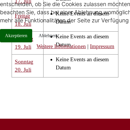
17. Juli
entscheiden, ob Sie die Cookies zulassen möchten.
beachten Sie, dass bei einer Ablehnung womöglich
Keine Events an diesem
Freitag
mehr alle Funktionalitäten der Seite zur Verfügung
Datum
18. Juli
Akzeptieren
Ablehnen
Keine Events an diesem
Samstag
Datum
Weitere Informationen
|
Impressum
19. Juli
Keine Events an diesem
Sonntag
Datum
20. Juli