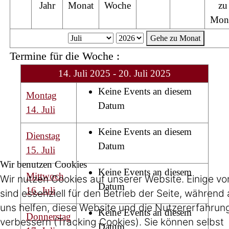
Jahr
Monat
Woche
zu
Mon
Gehe zu Monat
Termine für die Woche :
14. Juli 2025 - 20. Juli 2025
Keine Events an diesem
Montag
Datum
14. Juli
Keine Events an diesem
Dienstag
Datum
15. Juli
Wir benutzen Cookies
Keine Events an diesem
Mittwoch
Wir nutzen Cookies auf unserer Website. Einige vo
Datum
16. Juli
sind essenziell für den Betrieb der Seite, während
uns helfen, diese Website und die Nutzererfahrun
Keine Events an diesem
Donnerstag
verbessern (Tracking Cookies). Sie können selbst
Datum