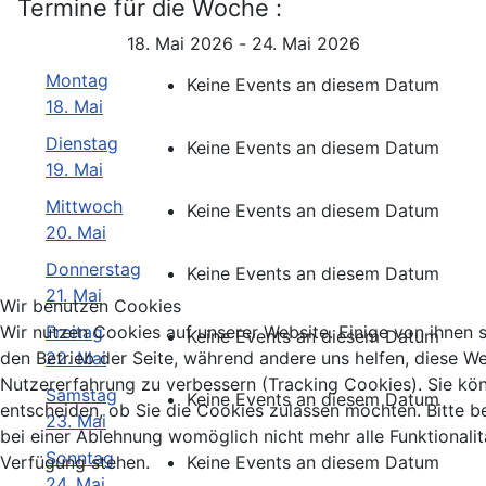
Termine für die Woche :
18. Mai 2026 - 24. Mai 2026
Montag
Keine Events an diesem Datum
18. Mai
Dienstag
Keine Events an diesem Datum
19. Mai
Mittwoch
Keine Events an diesem Datum
20. Mai
Donnerstag
Keine Events an diesem Datum
21. Mai
Wir benutzen Cookies
Wir nutzen Cookies auf unserer Website. Einige von ihnen si
Freitag
Keine Events an diesem Datum
den Betrieb der Seite, während andere uns helfen, diese We
22. Mai
Nutzererfahrung zu verbessern (Tracking Cookies). Sie kö
Samstag
Keine Events an diesem Datum
entscheiden, ob Sie die Cookies zulassen möchten. Bitte b
23. Mai
bei einer Ablehnung womöglich nicht mehr alle Funktionalit
Sonntag
Verfügung stehen.
Keine Events an diesem Datum
24. Mai