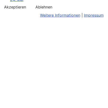
Akzeptieren
Ablehnen
Weitere Informationen
|
Impressum
Kontakt
Bildnachweis
Terminkalend
Anreise
Barrierefreiheit
Monatsansic
Konzerthinweise
Barriere melden
iCal-Export
Facebook
Impressum/Disclaimer
Karte
Instagram
Datenschutz
Joomla