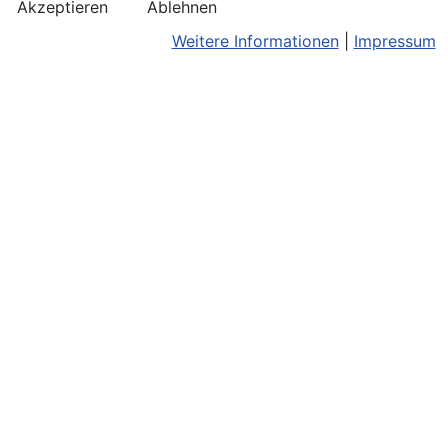
Akzeptieren
Ablehnen
Weitere Informationen
|
Impressum
Kontakt
Bildnachweis
Terminkalend
Anreise
Barrierefreiheit
Monatsansic
Konzerthinweise
Barriere melden
iCal-Export
Facebook
Impressum/Disclaimer
Karte
Instagram
Datenschutz
Joomla