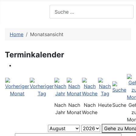
Suchen
Home
Monatsansicht
Terminkalender
Nach
Nach
Nach
Heute
Suche
Ge
Jahr
Monat
Woche
z
Mon
Gehe zu Mon