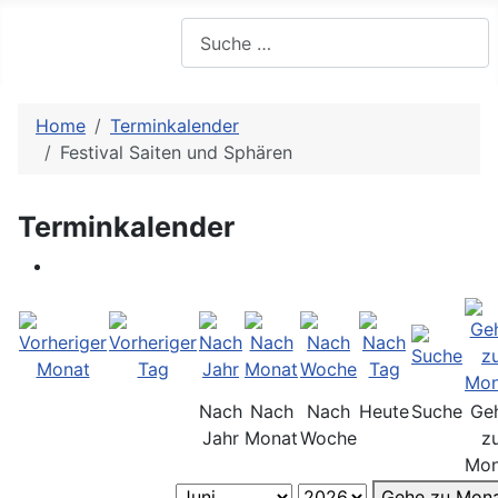
Suchen
Home
Terminkalender
Festival Saiten und Sphären
Terminkalender
Nach
Nach
Nach
Heute
Suche
Ge
Jahr
Monat
Woche
z
Mon
Gehe zu Mon