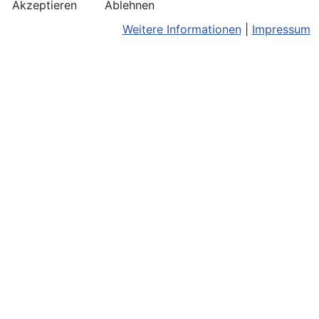
Akzeptieren
Ablehnen
Weitere Informationen
|
Impressum
Kontakt
Bildnachweis
Terminkalend
Anreise
Barrierefreiheit
Monatsansic
Konzerthinweise
Barriere melden
iCal-Export
Facebook
Impressum/Disclaimer
Karte
Instagram
Datenschutz
Joomla