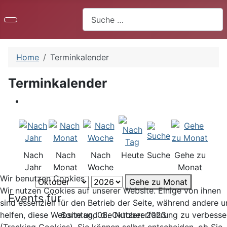
Suchen
Home
Terminkalender
Terminkalender
Nach
Nach
Nach
Heute
Suche
Gehe zu
Jahr
Monat
Woche
Monat
Wir benutzen Cookies
Gehe zu Monat
Wir nutzen Cookies auf unserer Website. Einige von ihnen
Events für
sind essenziell für den Betrieb der Seite, während andere u
Sonntag, 08. Oktober 2023
helfen, diese Website und die Nutzererfahrung zu verbesse