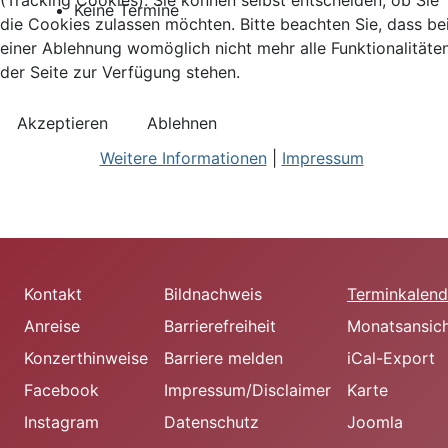
(Tracking Cookies). Sie können selbst entscheiden, ob Sie
Keine Termine
die Cookies zulassen möchten. Bitte beachten Sie, dass be
einer Ablehnung womöglich nicht mehr alle Funktionalitäte
der Seite zur Verfügung stehen.
Akzeptieren
Ablehnen
Weitere Informationen
|
Impressum
Kontakt
Bildnachweis
Terminkalend
Anreise
Barrierefreiheit
Monatsansic
Konzerthinweise
Barriere melden
iCal-Export
Facebook
Impressum/Disclaimer
Karte
Instagram
Datenschutz
Joomla