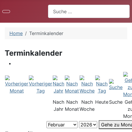
Suchen
Home
Terminkalender
Terminkalender
Nach
Nach
Nach
Heute
Suche
Ge
Jahr
Monat
Woche
z
Mon
Gehe zu Mon