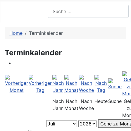
Suchen
Home
Terminkalender
Terminkalender
Nach
Nach
Nach
Heute
Suche
Ge
Jahr
Monat
Woche
z
Mon
Gehe zu Mon