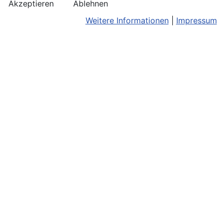
Akzeptieren
Ablehnen
Weitere Informationen
|
Impressum
Kontakt
Bildnachweis
Terminkalend
Anreise
Barrierefreiheit
Monatsansic
Konzerthinweise
Barriere melden
iCal-Export
Facebook
Impressum/Disclaimer
Karte
Instagram
Datenschutz
Joomla