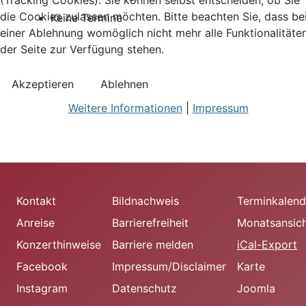
(Tracking Cookies). Sie können selbst entscheiden, ob Sie
die Cookies zulassen möchten. Bitte beachten Sie, dass be
Keine Termine
einer Ablehnung womöglich nicht mehr alle Funktionalitäte
der Seite zur Verfügung stehen.
Akzeptieren
Ablehnen
Weitere Informationen
|
Impressum
Kontakt
Bildnachweis
Terminkalend
Anreise
Barrierefreiheit
Monatsansic
Konzerthinweise
Barriere melden
iCal-Export
Facebook
Impressum/Disclaimer
Karte
Instagram
Datenschutz
Joomla