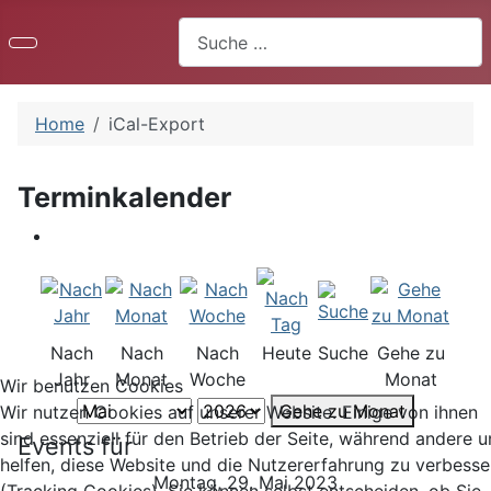
Suchen
Home
iCal-Export
Terminkalender
Nach
Nach
Nach
Heute
Suche
Gehe zu
Jahr
Monat
Woche
Monat
Wir benutzen Cookies
Gehe zu Monat
Wir nutzen Cookies auf unserer Website. Einige von ihnen
sind essenziell für den Betrieb der Seite, während andere u
Events für
helfen, diese Website und die Nutzererfahrung zu verbesse
Montag, 29. Mai 2023