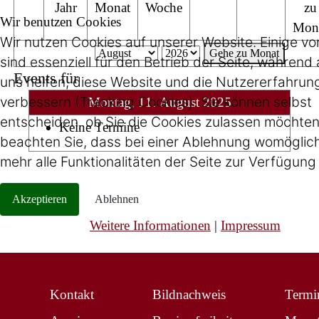
Jahr
Monat
Woche
zu
Wir benutzen Cookies
Mon
Wir nutzen Cookies auf unserer Website. Einige vo
Gehe zu Monat
sind essenziell für den Betrieb der Seite, während
Events für
uns helfen, diese Website und die Nutzererfahrun
verbessern (Tracking Cookies). Sie können selbst
Montag, 11. August 2025
entscheiden, ob Sie die Cookies zulassen möchten.
Keine Termine
beachten Sie, dass bei einer Ablehnung womöglich
mehr alle Funktionalitäten der Seite zur Verfügung
Akzeptieren
Ablehnen
Weitere Informationen
|
Impressum
Kontakt
Bildnachweis
Termi