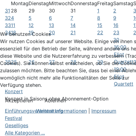
Montag
Dienstag
Mittwoch
Donnerstag
Freitag
Samstag
S
31
28
29
30
31
1
2
32
4
5
6
7
8
9
1
33
11
12
13
14
15
16
1
34
18
19
20
21
22
23
Wir benutzen Cookies
30
Wir nutzen Cookies auf unserer Website. Einige von ihnen 
16:00
essenziell für den Betrieb der Seite, während andere uns he
Eliot
diese Website und die Nutzererfahrung zu verbessern (Tra
Quartett
35
25
26
27
28
29
3
Cookies). Sie können selbst entscheiden, ob Sie die Cooki
19:00
zulassen möchten. Bitte beachten Sie, dass bei einer Able
Eliot
womöglich nicht mehr alle Funktionalitäten der Seite zur
Quartett
Verfügung stehen.
Konzert
Konzert in Saisons ohne Abonnement-Option
Akzeptieren
Ablehnen
Weitere Informationen
|
Impressum
Einführungsveranstaltung
Festival
Geselliges
Alle Kategorien ...