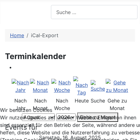
Suchen
Home
iCal-Export
Terminkalender
Nach
Nach
Nach
Heute
Suche
Gehe zu
Jahr
Monat
Woche
Monat
Wir benutzen Cookies
Gehe zu Monat
Wir nutzen Cookies auf unserer Website. Einige von ihnen
sind essenziell für den Betrieb der Seite, während andere u
Events für
helfen, diese Website und die Nutzererfahrung zu verbesse
Samstag, 16. August 2025