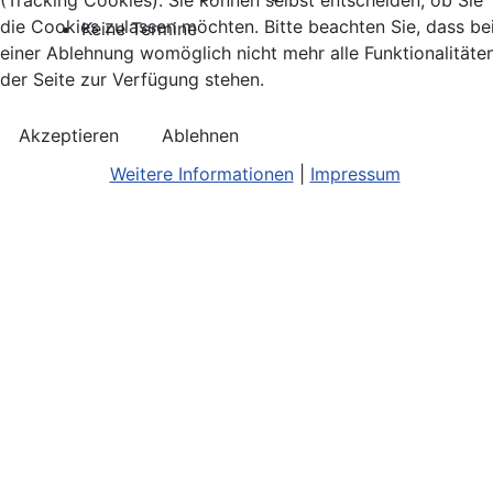
(Tracking Cookies). Sie können selbst entscheiden, ob Sie
die Cookies zulassen möchten. Bitte beachten Sie, dass be
Keine Termine
einer Ablehnung womöglich nicht mehr alle Funktionalitäte
der Seite zur Verfügung stehen.
Akzeptieren
Ablehnen
Weitere Informationen
|
Impressum
Kontakt
Bildnachweis
Terminkalend
Anreise
Barrierefreiheit
Monatsansic
Konzerthinweise
Barriere melden
iCal-Export
Facebook
Impressum/Disclaimer
Karte
Instagram
Datenschutz
Joomla