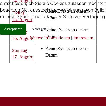
14. August
entscheiden, ob Sie die Cookies zulassen möchten.
beachten Sie, dass bei einer Ablehnung womöglich
Keine Events an diesem
Freitag
mehr alle Funktionalitäten der Seite zur Verfügung
Datum
15. August
Akzeptieren
Ablehnen
Keine Events an diesem
Samstag
Datum
Weitere Informationen
|
Impressum
16. August
Keine Events an diesem
Sonntag
Datum
17. August