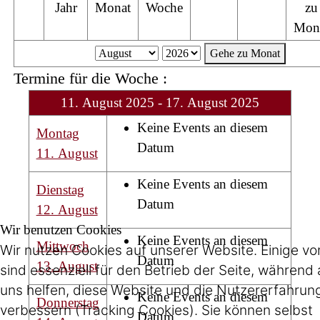
Jahr
Monat
Woche
zu
Mon
Gehe zu Monat
Termine für die Woche :
11. August 2025 - 17. August 2025
Keine Events an diesem
Montag
Datum
11. August
Keine Events an diesem
Dienstag
Datum
12. August
Wir benutzen Cookies
Keine Events an diesem
Mittwoch
Wir nutzen Cookies auf unserer Website. Einige vo
Datum
13. August
sind essenziell für den Betrieb der Seite, während
uns helfen, diese Website und die Nutzererfahrun
Keine Events an diesem
Donnerstag
verbessern (Tracking Cookies). Sie können selbst
Datum