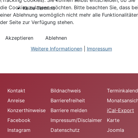
(Tracking Cookies). Sie können selbst entscheiden, ob Sie
die Cookies zulassen möchten. Bitte beachten Sie, dass be
Keine Termine
einer Ablehnung womöglich nicht mehr alle Funktionalitäte
der Seite zur Verfügung stehen.
Akzeptieren
Ablehnen
Weitere Informationen
|
Impressum
Kontakt
Bildnachweis
Terminkalend
Anreise
Barrierefreiheit
Monatsansic
Konzerthinweise
Barriere melden
iCal-Export
Facebook
Impressum/Disclaimer
Karte
Instagram
Datenschutz
Joomla