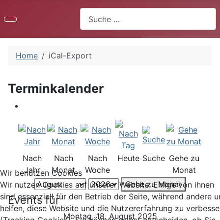
Suchen
Home
iCal-Export
Terminkalender
Nach
Nach
Nach
Heute
Suche
Gehe zu
Jahr
Monat
Woche
Monat
Wir benutzen Cookies
Gehe zu Monat
Wir nutzen Cookies auf unserer Website. Einige von ihnen
sind essenziell für den Betrieb der Seite, während andere u
Events für
helfen, diese Website und die Nutzererfahrung zu verbesse
Montag, 18. August 2025