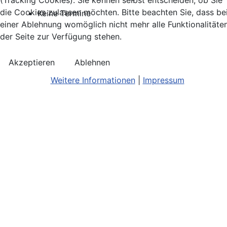
(Tracking Cookies). Sie können selbst entscheiden, ob Sie
die Cookies zulassen möchten. Bitte beachten Sie, dass be
Keine Termine
einer Ablehnung womöglich nicht mehr alle Funktionalitäte
der Seite zur Verfügung stehen.
Akzeptieren
Ablehnen
Weitere Informationen
|
Impressum
Kontakt
Bildnachweis
Terminkalend
Anreise
Barrierefreiheit
Monatsansic
Konzerthinweise
Barriere melden
iCal-Export
Facebook
Impressum/Disclaimer
Karte
Instagram
Datenschutz
Joomla