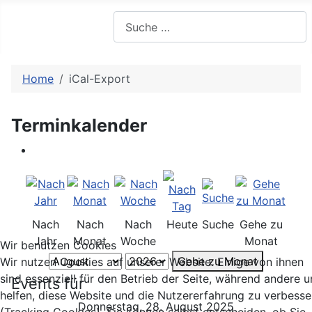
Suchen
Home
iCal-Export
Terminkalender
Nach
Nach
Nach
Heute
Suche
Gehe zu
Jahr
Monat
Woche
Monat
Wir benutzen Cookies
Gehe zu Monat
Wir nutzen Cookies auf unserer Website. Einige von ihnen
sind essenziell für den Betrieb der Seite, während andere u
Events für
helfen, diese Website und die Nutzererfahrung zu verbesse
Donnerstag, 28. August 2025