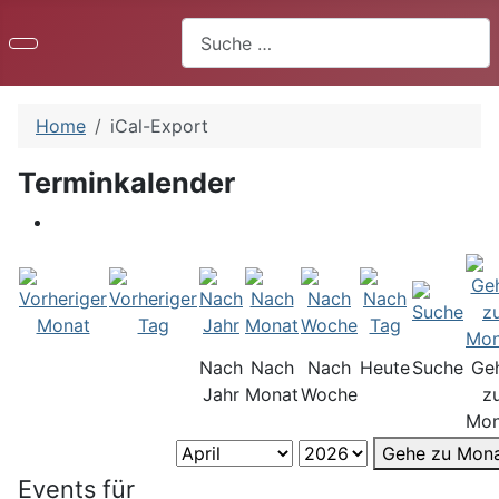
Suchen
Home
iCal-Export
Terminkalender
Nach
Nach
Nach
Heute
Suche
Ge
Jahr
Monat
Woche
z
Mon
Gehe zu Mon
Events für