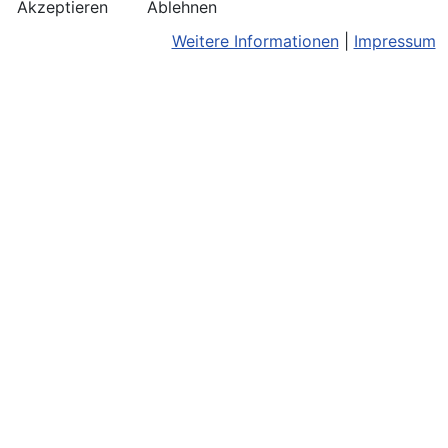
Akzeptieren
Ablehnen
Weitere Informationen
|
Impressum
Kontakt
Bildnachweis
Terminkalend
Anreise
Barrierefreiheit
Monatsansic
Konzerthinweise
Barriere melden
iCal-Export
Facebook
Impressum/Disclaimer
Karte
Instagram
Datenschutz
Joomla