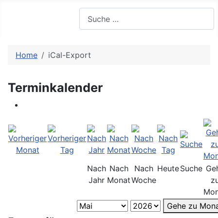
Suchen
Home
iCal-Export
Terminkalender
Nach
Nach
Nach
Heute
Suche
Ge
Jahr
Monat
Woche
z
Mon
Gehe zu Mon