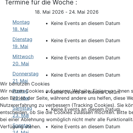
Termine für die Woche :
18. Mai 2026 - 24. Mai 2026
Montag
Keine Events an diesem Datum
18. Mai
Dienstag
Keine Events an diesem Datum
19. Mai
Mittwoch
Keine Events an diesem Datum
20. Mai
Donnerstag
Keine Events an diesem Datum
21. Mai
Wir benutzen Cookies
Wir nutzen Cookies auf unserer Website. Einige von ihnen si
Freitag
Keine Events an diesem Datum
den Betrieb der Seite, während andere uns helfen, diese We
22. Mai
Nutzererfahrung zu verbessern (Tracking Cookies). Sie kö
Samstag
Keine Events an diesem Datum
entscheiden, ob Sie die Cookies zulassen möchten. Bitte b
23. Mai
bei einer Ablehnung womöglich nicht mehr alle Funktionalit
Sonntag
Verfügung stehen.
Keine Events an diesem Datum
24. Mai