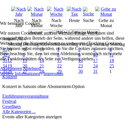
Nach
Nach
Nach
Heute
Suche
Gehe zu
Wir benutzen Cookies
Jahr
Monat
Woche
Monat
Gehe zu Monat
Wir nutzen Cookies auf unserer Website. Einige von ihnen sind
essenziell für den Betrieb der Seite, während andere uns helfen, diese
August 2024
Website und die Nutzererfahrung zu verbessern (Tracking Cookies).
Montag
Dienstag
Mittwoch
Donnerstag
Freitag
Samstag
Sonntag
Sie können selbst entscheiden, ob Sie die Cookies zulassen möchten.
31
29
30
31
1
2
3
4
Bitte beachten Sie, dass bei einer Ablehnung womöglich nicht mehr
32
5
6
7
8
9
10
11
alle Funktionalitäten der Seite zur Verfügung stehen.
33
12
13
14
15
16
17
18
34
19
20
21
22
23
24
25
Akzeptieren
Ablehnen
35
26
27
28
29
30
31
1
Weitere Informationen
|
Impressum
Konzert
Konzert in Saisons ohne Abonnement-Option
Einführungsveranstaltung
Festival
Geselliges
Alle Kategorien ...
Events aller Kategorien anzeigen