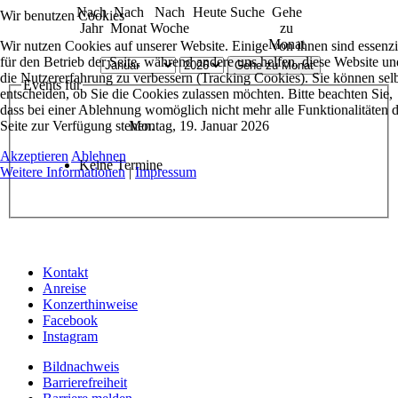
Nach
Nach
Nach
Heute
Suche
Gehe
Wir benutzen Cookies
Jahr
Monat
Woche
zu
Monat
Wir nutzen Cookies auf unserer Website. Einige von ihnen sind essenzi
für den Betrieb der Seite, während andere uns helfen, diese Website un
Gehe zu Monat
die Nutzererfahrung zu verbessern (Tracking Cookies). Sie können sel
Events für
entscheiden, ob Sie die Cookies zulassen möchten. Bitte beachten Sie,
dass bei einer Ablehnung womöglich nicht mehr alle Funktionalitäten 
Seite zur Verfügung stehen.
Montag, 19. Januar 2026
Akzeptieren
Ablehnen
Keine Termine
Weitere Informationen
|
Impressum
Kontakt
Anreise
Konzerthinweise
Facebook
Instagram
Bildnachweis
Barrierefreiheit