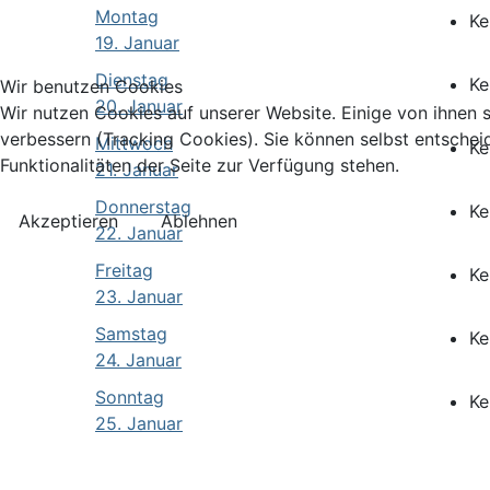
Montag
Ke
19. Januar
Dienstag
Ke
Wir benutzen Cookies
20. Januar
Wir nutzen Cookies auf unserer Website. Einige von ihnen s
verbessern (Tracking Cookies). Sie können selbst entschei
Mittwoch
Ke
Funktionalitäten der Seite zur Verfügung stehen.
21. Januar
Donnerstag
Ke
Akzeptieren
Ablehnen
22. Januar
Freitag
Ke
23. Januar
Samstag
Ke
24. Januar
Sonntag
Ke
25. Januar