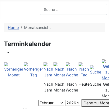
Suchen
Home
Monatsansicht
Terminkalender
Nach
Nach
Nach
Heute
Suche
Ge
Jahr
Monat
Woche
z
Mon
Gehe zu Mon