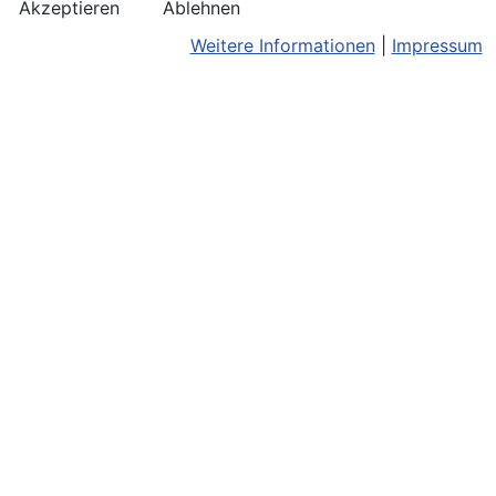
Akzeptieren
Ablehnen
Weitere Informationen
|
Impressum
Kontakt
Bildnachweis
Terminkalend
Anreise
Barrierefreiheit
Monatsansic
Konzerthinweise
Barriere melden
iCal-Export
Facebook
Impressum/Disclaimer
Karte
Instagram
Datenschutz
Joomla