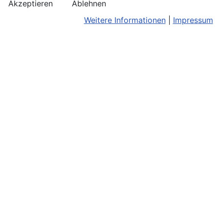
Akzeptieren
Ablehnen
Weitere Informationen
|
Impressum
Kontakt
Bildnachweis
Terminkalend
Anreise
Barrierefreiheit
Monatsansic
Konzerthinweise
Barriere melden
iCal-Export
Facebook
Impressum/Disclaimer
Karte
Instagram
Datenschutz
Joomla