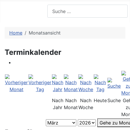
Suchen
Home
Monatsansicht
Terminkalender
Nach
Nach
Nach
Heute
Suche
Ge
Jahr
Monat
Woche
z
Mon
Gehe zu Mon