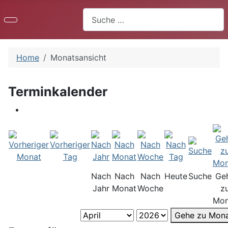
Suchen
Home
Monatsansicht
Terminkalender
Nach
Nach
Nach
Heute
Suche
Ge
Jahr
Monat
Woche
z
Mon
Gehe zu Mon