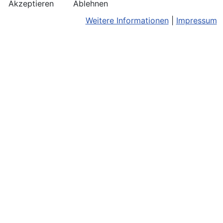
Akzeptieren
Ablehnen
Weitere Informationen
|
Impressum
Kontakt
Bildnachweis
Terminkalend
Anreise
Barrierefreiheit
Monatsansic
Konzerthinweise
Barriere melden
iCal-Export
Facebook
Impressum/Disclaimer
Karte
Instagram
Datenschutz
Joomla