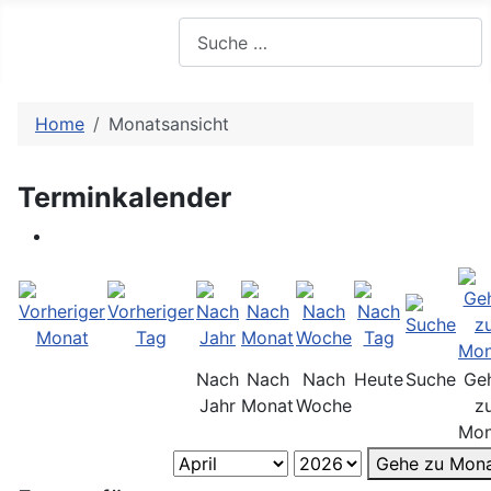
Suchen
Home
Monatsansicht
Terminkalender
Nach
Nach
Nach
Heute
Suche
Ge
Jahr
Monat
Woche
z
Mon
Gehe zu Mon