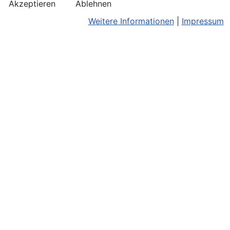
Akzeptieren
Ablehnen
Weitere Informationen
|
Impressum
Kontakt
Bildnachweis
Terminkalend
Anreise
Barrierefreiheit
Monatsansic
Konzerthinweise
Barriere melden
iCal-Export
Facebook
Impressum/Disclaimer
Karte
Instagram
Datenschutz
Joomla