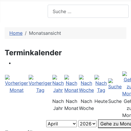
Suchen
Home
Monatsansicht
Terminkalender
Nach
Nach
Nach
Heute
Suche
Ge
Jahr
Monat
Woche
z
Mon
Gehe zu Mon