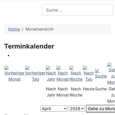
Suchen
Home
Monatsansicht
Terminkalender
Nach
Nach
Nach
Heute
Suche
Ge
Jahr
Monat
Woche
z
Mon
Gehe zu Mon