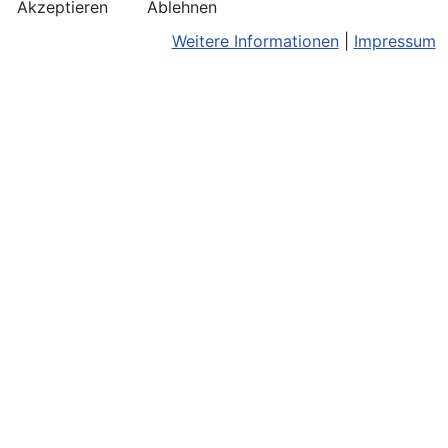
Akzeptieren
Ablehnen
Weitere Informationen
|
Impressum
Kontakt
Bildnachweis
Terminkalend
Anreise
Barrierefreiheit
Monatsansic
Konzerthinweise
Barriere melden
iCal-Export
Facebook
Impressum/Disclaimer
Karte
Instagram
Datenschutz
Joomla