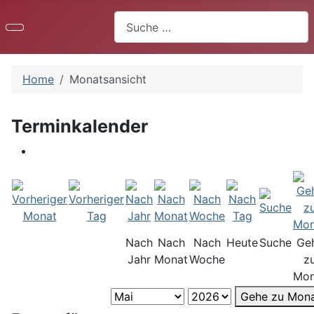
Suchen
Home
Monatsansicht
Terminkalender
Nach
Nach
Nach
Heute
Suche
Ge
Jahr
Monat
Woche
z
Mon
Gehe zu Mon