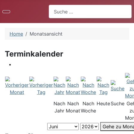
Suchen
Home
Monatsansicht
Terminkalender
Nach
Nach
Nach
Heute
Suche
Ge
Jahr
Monat
Woche
z
Mon
Gehe zu Mon