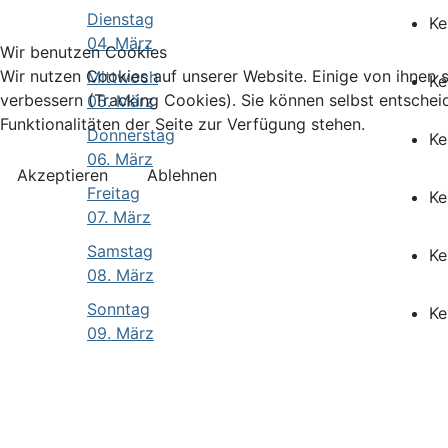
Dienstag
Ke
04. März
Wir benutzen Cookies
Wir nutzen Cookies auf unserer Website. Einige von ihnen s
Mittwoch
Ke
verbessern (Tracking Cookies). Sie können selbst entschei
05. März
Funktionalitäten der Seite zur Verfügung stehen.
Donnerstag
Ke
06. März
Akzeptieren
Ablehnen
Freitag
Ke
07. März
Samstag
Ke
08. März
Sonntag
Ke
09. März