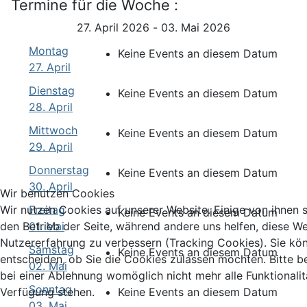
Termine für die Woche :
27. April 2026 - 03. Mai 2026
Montag
Keine Events an diesem Datum
27. April
Dienstag
Keine Events an diesem Datum
28. April
Mittwoch
Keine Events an diesem Datum
29. April
Donnerstag
Keine Events an diesem Datum
30. April
Wir benutzen Cookies
Wir nutzen Cookies auf unserer Website. Einige von ihnen si
Freitag
Keine Events an diesem Datum
den Betrieb der Seite, während andere uns helfen, diese We
01. Mai
Nutzererfahrung zu verbessern (Tracking Cookies). Sie kö
Samstag
Keine Events an diesem Datum
entscheiden, ob Sie die Cookies zulassen möchten. Bitte b
02. Mai
bei einer Ablehnung womöglich nicht mehr alle Funktionalit
Sonntag
Verfügung stehen.
Keine Events an diesem Datum
03. Mai