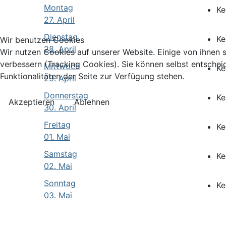
Montag
Ke
27. April
Dienstag
Ke
Wir benutzen Cookies
28. April
Wir nutzen Cookies auf unserer Website. Einige von ihnen s
verbessern (Tracking Cookies). Sie können selbst entschei
Mittwoch
Ke
Funktionalitäten der Seite zur Verfügung stehen.
29. April
Donnerstag
Ke
Akzeptieren
Ablehnen
30. April
Freitag
Ke
01. Mai
Samstag
Ke
02. Mai
Sonntag
Ke
03. Mai