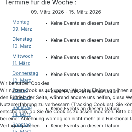
Termine für die Woche :
09. März 2026 - 15. März 2026
Montag
Keine Events an diesem Datum
09. März
Dienstag
Keine Events an diesem Datum
10. März
Mittwoch
Keine Events an diesem Datum
11. März
Donnerstag
Keine Events an diesem Datum
12. März
Wir benutzen Cookies
Wir nutzen Cookies auf unserer Website. Einige von ihnen si
Freitag
Keine Events an diesem Datum
den Betrieb der Seite, während andere uns helfen, diese We
13. März
Nutzererfahrung zu verbessern (Tracking Cookies). Sie kö
Samstag
Keine Events an diesem Datum
entscheiden, ob Sie die Cookies zulassen möchten. Bitte b
14. März
bei einer Ablehnung womöglich nicht mehr alle Funktionalit
Sonntag
Verfügung stehen.
Keine Events an diesem Datum
15. März