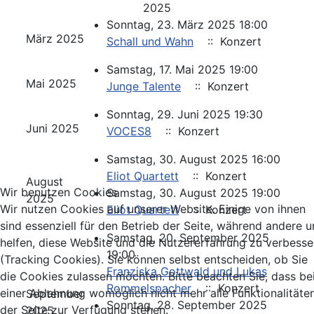
2025
Sonntag, 23. März 2025 18:00
März 2025
Schall und Wahn
:: Konzert
Samstag, 17. Mai 2025 19:00
Mai 2025
Junge Talente
:: Konzert
Sonntag, 29. Juni 2025 19:30
Juni 2025
VOCES8
:: Konzert
Samstag, 30. August 2025 16:00
Eliot Quartett
:: Konzert
August
Wir benutzen Cookies
Samstag, 30. August 2025 19:00
2025
Wir nutzen Cookies auf unserer Website. Einige von ihnen
Eliot Quartett
:: Konzert
sind essenziell für den Betrieb der Seite, während andere u
Samstag, 20. September 2025
helfen, diese Website und die Nutzererfahrung zu verbesse
19:00
(Tracking Cookies). Sie können selbst entscheiden, ob Sie
Franziska Gottwald und Lukas
die Cookies zulassen möchten. Bitte beachten Sie, dass be
Rommelspacher
:: Konzert
einer Ablehnung womöglich nicht mehr alle Funktionalitäte
September
Sonntag, 28. September 2025
der Seite zur Verfügung stehen.
2025