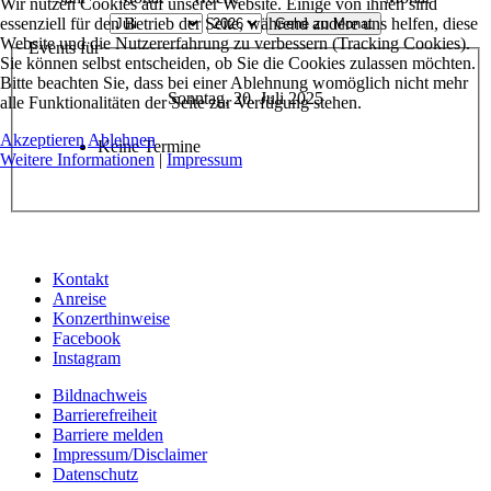
Wir nutzen Cookies auf unserer Website. Einige von ihnen sind
essenziell für den Betrieb der Seite, während andere uns helfen, diese
Gehe zu Monat
Website und die Nutzererfahrung zu verbessern (Tracking Cookies).
Events für
Sie können selbst entscheiden, ob Sie die Cookies zulassen möchten.
Bitte beachten Sie, dass bei einer Ablehnung womöglich nicht mehr
Sonntag, 20. Juli 2025
alle Funktionalitäten der Seite zur Verfügung stehen.
Akzeptieren
Ablehnen
Keine Termine
Weitere Informationen
|
Impressum
Kontakt
Anreise
Konzerthinweise
Facebook
Instagram
Bildnachweis
Barrierefreiheit
Barriere melden
Impressum/Disclaimer
Datenschutz