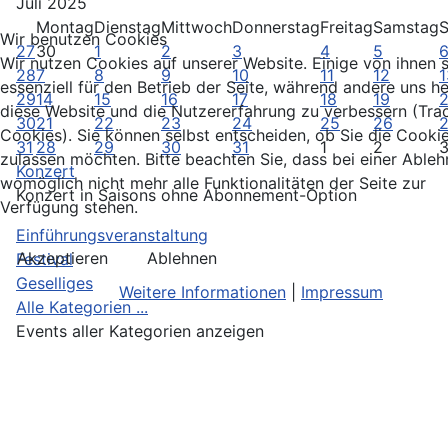
Juli 2025
Montag
Dienstag
Mittwoch
Donnerstag
Freitag
Samstag
S
Wir benutzen Cookies
27
30
1
2
3
4
5
Wir nutzen Cookies auf unserer Website. Einige von ihnen 
28
7
8
9
10
11
12
1
essenziell für den Betrieb der Seite, während andere uns he
29
14
15
16
17
18
19
diese Website und die Nutzererfahrung zu verbessern (Tra
30
21
22
23
24
25
26
Cookies). Sie können selbst entscheiden, ob Sie die Cooki
31
28
29
30
31
1
2
zulassen möchten. Bitte beachten Sie, dass bei einer Able
Konzert
womöglich nicht mehr alle Funktionalitäten der Seite zur
Konzert in Saisons ohne Abonnement-Option
Verfügung stehen.
Einführungsveranstaltung
Akzeptieren
Ablehnen
Festival
Geselliges
Weitere Informationen
|
Impressum
Alle Kategorien ...
Events aller Kategorien anzeigen