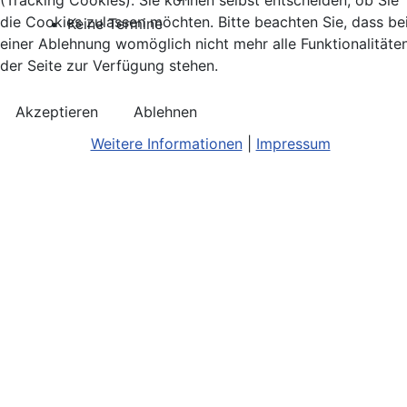
(Tracking Cookies). Sie können selbst entscheiden, ob Sie
die Cookies zulassen möchten. Bitte beachten Sie, dass be
Keine Termine
einer Ablehnung womöglich nicht mehr alle Funktionalitäte
der Seite zur Verfügung stehen.
Akzeptieren
Ablehnen
Weitere Informationen
|
Impressum
Kontakt
Bildnachweis
Terminkalend
Anreise
Barrierefreiheit
Monatsansic
Konzerthinweise
Barriere melden
iCal-Export
Facebook
Impressum/Disclaimer
Karte
Instagram
Datenschutz
Joomla