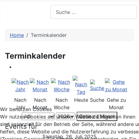
Suchen
Home
Terminkalender
Terminkalender
Nach
Nach
Nach
Heute
Suche
Gehe zu
Jahr
Monat
Woche
Monat
Wir benutzen Cookies
Gehe zu Monat
Wir nutzen Cookies auf unserer Website. Einige von ihnen
sind essenziell für den Betrieb der Seite, während andere u
Events für
helfen, diese Website und die Nutzererfahrung zu verbesse
Samstag, 26. Juli 2025