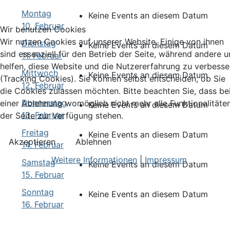
Montag
Keine Events an diesem Datum
10. Februar
Wir benutzen Cookies
Wir nutzen Cookies auf unserer Website. Einige von ihnen
Dienstag
Keine Events an diesem Datum
sind essenziell für den Betrieb der Seite, während andere u
11. Februar
helfen, diese Website und die Nutzererfahrung zu verbesse
Mittwoch
Keine Events an diesem Datum
(Tracking Cookies). Sie können selbst entscheiden, ob Sie
12. Februar
die Cookies zulassen möchten. Bitte beachten Sie, dass be
Donnerstag
einer Ablehnung womöglich nicht mehr alle Funktionalitäte
Keine Events an diesem Datum
13. Februar
der Seite zur Verfügung stehen.
Freitag
Keine Events an diesem Datum
Akzeptieren
Ablehnen
14. Februar
Weitere Informationen
|
Impressum
Samstag
Keine Events an diesem Datum
15. Februar
Sonntag
Keine Events an diesem Datum
16. Februar