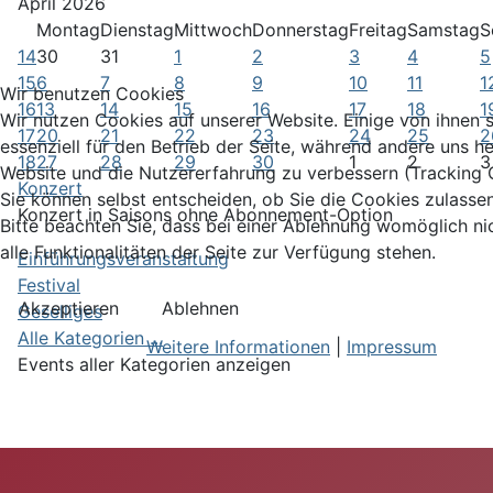
April 2026
Montag
Dienstag
Mittwoch
Donnerstag
Freitag
Samstag
S
14
30
31
1
2
3
4
5
15
6
7
8
9
10
11
1
Wir benutzen Cookies
16
13
14
15
16
17
18
1
Wir nutzen Cookies auf unserer Website. Einige von ihnen 
17
20
21
22
23
24
25
2
essenziell für den Betrieb der Seite, während andere uns he
18
27
28
29
30
1
2
3
Website und die Nutzererfahrung zu verbessern (Tracking 
Konzert
Sie können selbst entscheiden, ob Sie die Cookies zulasse
Konzert in Saisons ohne Abonnement-Option
Bitte beachten Sie, dass bei einer Ablehnung womöglich ni
alle Funktionalitäten der Seite zur Verfügung stehen.
Einführungsveranstaltung
Festival
Akzeptieren
Ablehnen
Geselliges
Alle Kategorien ...
Weitere Informationen
|
Impressum
Events aller Kategorien anzeigen