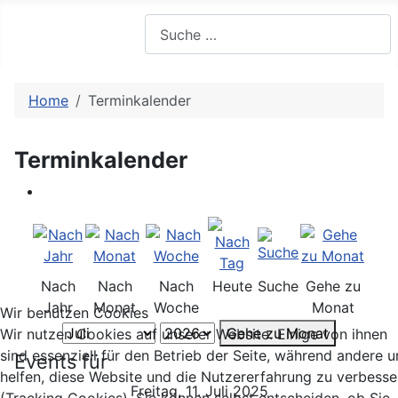
Suchen
Home
Terminkalender
Terminkalender
Nach
Nach
Nach
Heute
Suche
Gehe zu
Jahr
Monat
Woche
Monat
Wir benutzen Cookies
Gehe zu Monat
Wir nutzen Cookies auf unserer Website. Einige von ihnen
sind essenziell für den Betrieb der Seite, während andere u
Events für
helfen, diese Website und die Nutzererfahrung zu verbesse
Freitag, 11. Juli 2025