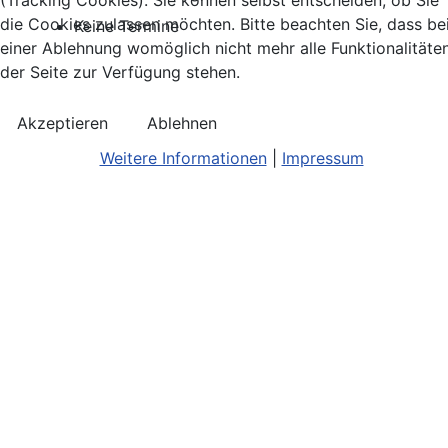
(Tracking Cookies). Sie können selbst entscheiden, ob Sie
die Cookies zulassen möchten. Bitte beachten Sie, dass be
Keine Termine
einer Ablehnung womöglich nicht mehr alle Funktionalitäte
der Seite zur Verfügung stehen.
Akzeptieren
Ablehnen
Weitere Informationen
|
Impressum
Kontakt
Bildnachweis
Terminkalend
Anreise
Barrierefreiheit
Monatsansic
Konzerthinweise
Barriere melden
iCal-Export
Facebook
Impressum/Disclaimer
Karte
Instagram
Datenschutz
Joomla